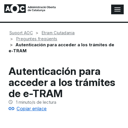
A
l
t
e
Suport AOC
Etram Ciutadania
r
Preguntes freqüents
n
Autenticación para acceder a los trámites de
a
e-TRAM
r
n
a
Autenticación para
v
e
acceder a los trámites
g
a
de e-TRAM
c
i
1
minuto/s de lectura
ó
Copiar enlace
n