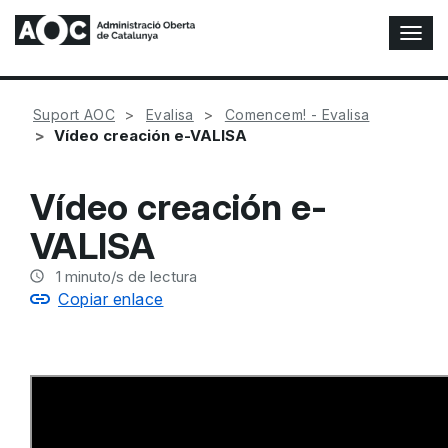
A
l
t
e
Suport AOC
Evalisa
Comencem! - Evalisa
r
Vídeo creación e-VALISA
n
a
r
Vídeo creación e-
n
a
VALISA
v
e
1
minuto/s de lectura
g
Copiar enlace
a
c
i
ó
n