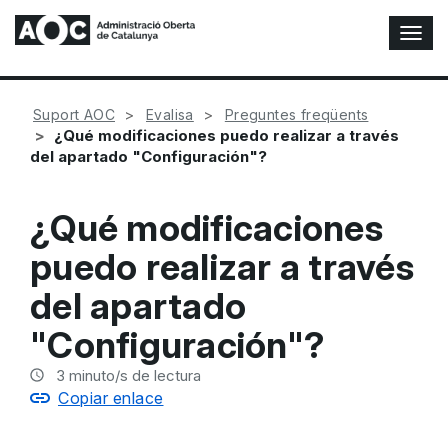
A
l
t
e
Suport AOC
Evalisa
Preguntes freqüents
r
¿Qué modificaciones puedo realizar a través
n
del apartado "Configuración"?
a
r
n
¿Qué modificaciones
a
v
puedo realizar a través
e
g
del apartado
a
c
"Configuración"?
i
ó
3
minuto/s de lectura
n
Copiar enlace