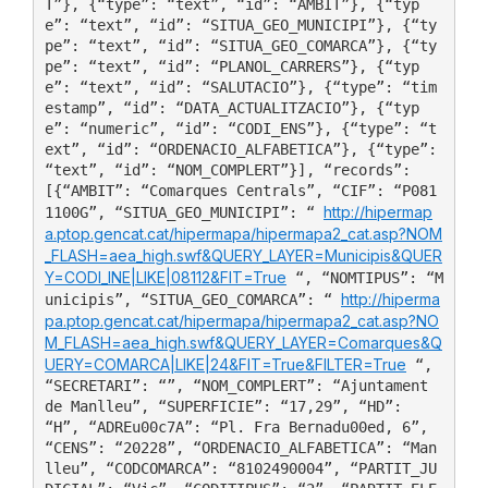
T”}, {“type”: “text”, “id”: “AMBIT”}, {“typ
e”: “text”, “id”: “SITUA_GEO_MUNICIPI”}, {“ty
pe”: “text”, “id”: “SITUA_GEO_COMARCA”}, {“ty
pe”: “text”, “id”: “PLANOL_CARRERS”}, {“typ
e”: “text”, “id”: “SALUTACIO”}, {“type”: “tim
estamp”, “id”: “DATA_ACTUALITZACIO”}, {“typ
e”: “numeric”, “id”: “CODI_ENS”}, {“type”: “t
ext”, “id”: “ORDENACIO_ALFABETICA”}, {“type”: 
“text”, “id”: “NOM_COMPLERT”}], “records”: 
[{“AMBIT”: “Comarques Centrals”, “CIF”: “P081
http://hipermap
1100G”, “SITUA_GEO_MUNICIPI”: “ 
a.ptop.gencat.cat/hipermapa/hipermapa2_cat.asp?NOM
_FLASH=aea_high.swf&QUERY_LAYER=Municipis&QUER
Y=CODI_INE|LIKE|08112&FIT=True
 “, “NOMTIPUS”: “M
http://hiperma
unicipis”, “SITUA_GEO_COMARCA”: “ 
pa.ptop.gencat.cat/hipermapa/hipermapa2_cat.asp?NO
M_FLASH=aea_high.swf&QUERY_LAYER=Comarques&Q
UERY=COMARCA|LIKE|24&FIT=True&FILTER=True
 “, 
“SECRETARI”: “”, “NOM_COMPLERT”: “Ajuntament 
de Manlleu”, “SUPERFICIE”: “17,29”, “HD”: 
“H”, “ADREu00c7A”: “Pl. Fra Bernadu00ed, 6”, 
“CENS”: “20228”, “ORDENACIO_ALFABETICA”: “Man
lleu”, “CODCOMARCA”: “8102490004”, “PARTIT_JU