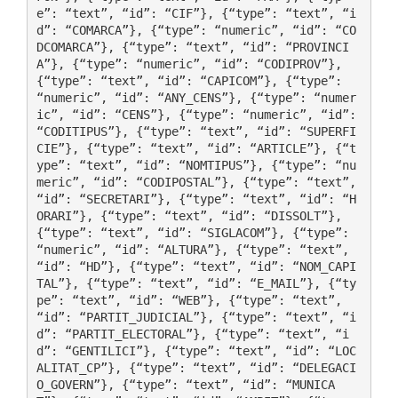
e”: “text”, “id”: “CIF”}, {“type”: “text”, “i
d”: “COMARCA”}, {“type”: “numeric”, “id”: “CO
DCOMARCA”}, {“type”: “text”, “id”: “PROVINCI
A”}, {“type”: “numeric”, “id”: “CODIPROV”}, 
{“type”: “text”, “id”: “CAPICOM”}, {“type”: 
“numeric”, “id”: “ANY_CENS”}, {“type”: “numer
ic”, “id”: “CENS”}, {“type”: “numeric”, “id”: 
“CODITIPUS”}, {“type”: “text”, “id”: “SUPERFI
CIE”}, {“type”: “text”, “id”: “ARTICLE”}, {“t
ype”: “text”, “id”: “NOMTIPUS”}, {“type”: “nu
meric”, “id”: “CODIPOSTAL”}, {“type”: “text”, 
“id”: “SECRETARI”}, {“type”: “text”, “id”: “H
ORARI”}, {“type”: “text”, “id”: “DISSOLT”}, 
{“type”: “text”, “id”: “SIGLACOM”}, {“type”: 
“numeric”, “id”: “ALTURA”}, {“type”: “text”, 
“id”: “HD”}, {“type”: “text”, “id”: “NOM_CAPI
TAL”}, {“type”: “text”, “id”: “E_MAIL”}, {“ty
pe”: “text”, “id”: “WEB”}, {“type”: “text”, 
“id”: “PARTIT_JUDICIAL”}, {“type”: “text”, “i
d”: “PARTIT_ELECTORAL”}, {“type”: “text”, “i
d”: “GENTILICI”}, {“type”: “text”, “id”: “LOC
ALITAT_CP”}, {“type”: “text”, “id”: “DELEGACI
O_GOVERN”}, {“type”: “text”, “id”: “MUNICA