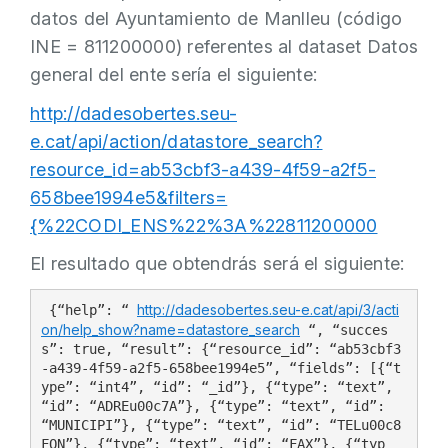
datos del Ayuntamiento de Manlleu (código
INE = 811200000) referentes al dataset Datos
general del ente sería el siguiente:
http://dadesobertes.seu-
e.cat/api/action/datastore_search?
resource_id=ab53cbf3-a439-4f59-a2f5-
658bee1994e5&filters=
{%22CODI_ENS%22%3A%22811200000
El resultado que obtendrás será el siguiente:
http://dadesobertes.seu-e.cat/api/3/acti
{“help”: “ 
on/help_show?name=datastore_search
 “, “succes
s”: true, “result”: {“resource_id”: “ab53cbf3
-a439-4f59-a2f5-658bee1994e5”, “fields”: [{“t
ype”: “int4”, “id”: “_id”}, {“type”: “text”, 
“id”: “ADREu00c7A”}, {“type”: “text”, “id”: 
“MUNICIPI”}, {“type”: “text”, “id”: “TELu00c8
FON”}, {“type”: “text”, “id”: “FAX”}, {“typ