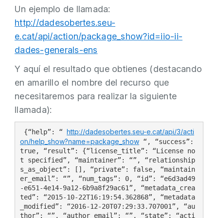
Un ejemplo de llamada:
http://dadesobertes.seu-
e.cat/api/action/package_show?id=iio-ii-
dades-generals-ens
Y aquí el resultado que obtienes (destacando
en amarillo el nombre del recurso que
necesitaremos para realizar la siguiente
llamada):
http://dadesobertes.seu-e.cat/api/3/acti
 {“help”: “ 
on/help_show?name=package_show
 “, “success”: 
true, “result”: {“license_title”: “License no
t specified”, “maintainer”: “”, “relationship
s_as_object”: [], “private”: false, “maintain
er_email”: “”, “num_tags”: 0, “id”: “e6d3ad49
-e651-4e14-9a12-6b9a8f29ac61”, “metadata_crea
ted”: “2015-10-22T16:19:54.362868”, “metadata
_modified”: “2016-12-20T07:29:33.707001”, “au
thor”: “”, “author_email”: “”, “state”: “acti