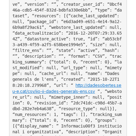
ve”, “version”: “”, “creator_user_id”: “0bcf4
46a-cdb5-454f-832d-bdbfa330e6bb”, “type”: “da
taset”, “resources”: [{“cache_last_updated”: 
null, “package_id”: “e6d3ad49-e651-4e14-9a12-
6b9a8f29ac61”, “webstore_last_updated”: null, 
“data_actualitzacio”: “2016-12-20T07:29:33.65
4Z”, “datastore_active”: true, “id”: “ab53cbf
3-a439-4f59-a2f5-658bee1994e5”, “size”: null, 
“filtre_ens”: “”, “state”: “active”, “hash”: 
“”, “description”: “”, “format”: “CSV”, “trac
king_summary”: {“total”: 0, “recent”: 0}, “la
st_modified”: null, “url_type”: null, “mimety
pe”: null, “cache_url”: null, “name”: “Dades 
generals de l'ens”, “created”: “2015-10-22T1
http://dadesobertes.se
8:20:18.279968”, “url”: “ 
u-e.cat/csv/iio-ii-dades-generals-ens.csv
 “, “websto
re_url”: null, “mimetype_inner”: null, “posit
ion”: 0, “revision_id”: “2dc741dc-c98d-45b7-a
dbd-282e7eb4a638”, “resource_type”: null}], 
“num_resources”: 1, “tags”: [], “tracking_sum
mary”: {“total”: 0, “recent”: 0}, “groups”: 
[{“display_name”: ” Informaciu00f3 institucio
nal i organitzativa”, “description”: “Organit