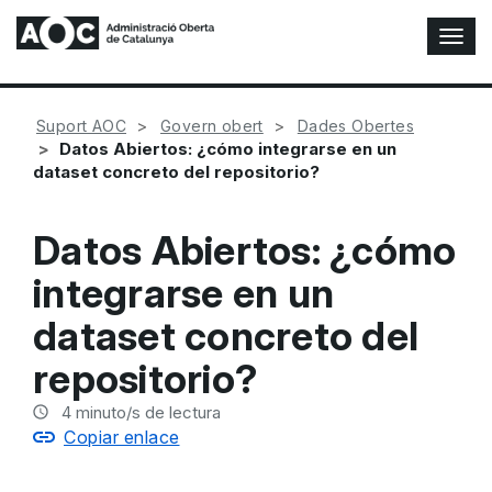
A
l
t
e
Suport AOC
Govern obert
Dades Obertes
r
Datos Abiertos: ¿cómo integrarse en un
n
dataset concreto del repositorio?
a
r
n
Datos Abiertos: ¿cómo
a
v
integrarse en un
e
g
dataset concreto del
a
c
repositorio?
i
ó
4
minuto/s de lectura
n
Copiar enlace