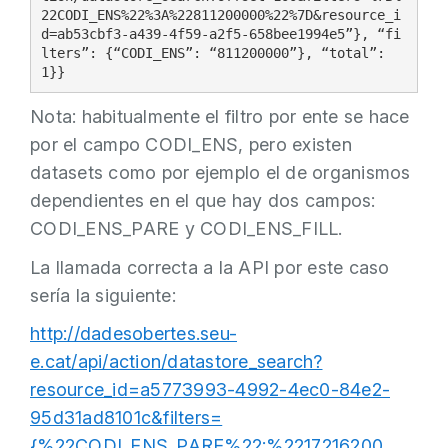
22CODI_ENS%22%3A%22811200000%22%7D&resource_i
d=ab53cbf3-a439-4f59-a2f5-658bee1994e5”}, “fi
lters”: {“CODI_ENS”: “811200000”}, “total”: 
1}}
Nota: habitualmente el filtro por ente se hace
por el campo CODI_ENS, pero existen
datasets como por ejemplo el de organismos
dependientes en el que hay dos campos:
CODI_ENS_PARE y CODI_ENS_FILL.
La llamada correcta a la API por este caso
sería la siguiente:
http://dadesobertes.seu-
e.cat/api/action/datastore_search?
resource_id=a5773993-4992-4ec0-84e2-
95d31ad8101c&filters=
{%22CODI_ENS_PARE%22:%2217216200