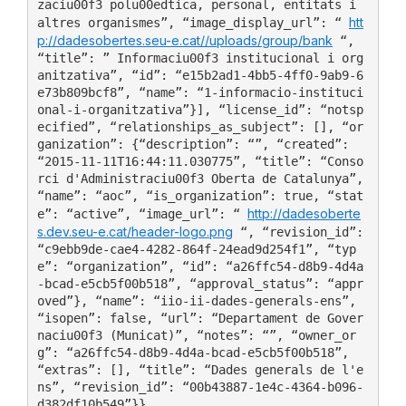
zaciu00f3 polu00edtica, personal, entitats i 
htt
altres organismes”, “image_display_url”: “ 
p://dadesobertes.seu-e.cat//uploads/group/bank
 “, 
“title”: ” Informaciu00f3 institucional i org
anitzativa”, “id”: “e15b2ad1-4bb5-4ff0-9ab9-6
e73b809bcf8”, “name”: “1-informacio-instituci
onal-i-organitzativa”}], “license_id”: “notsp
ecified”, “relationships_as_subject”: [], “or
ganization”: {“description”: “”, “created”: 
“2015-11-11T16:44:11.030775”, “title”: “Conso
rci d'Administraciu00f3 Oberta de Catalunya”, 
“name”: “aoc”, “is_organization”: true, “stat
http://dadesoberte
e”: “active”, “image_url”: “ 
s.dev.seu-e.cat/header-logo.png
 “, “revision_id”: 
“c9ebb9de-cae4-4282-864f-24ead9d254f1”, “typ
e”: “organization”, “id”: “a26ffc54-d8b9-4d4a
-bcad-e5cb5f00b518”, “approval_status”: “appr
oved”}, “name”: “iio-ii-dades-generals-ens”, 
“isopen”: false, “url”: “Departament de Gover
naciu00f3 (Municat)”, “notes”: “”, “owner_or
g”: “a26ffc54-d8b9-4d4a-bcad-e5cb5f00b518”, 
“extras”: [], “title”: “Dades generals de l'e
ns”, “revision_id”: “00b43887-1e4c-4364-b096-
d382df10b549”}}