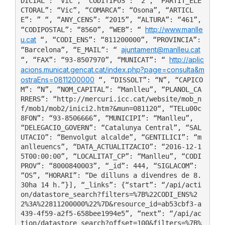
DICIAL”: “Vic”, “CODITIPUS”: “2”, “PARTIT_ELE
CTORAL”: “Vic”, “COMARCA”: “Osona”, “ARTICL
E”: ” “, “ANY_CENS”: “2015”, “ALTURA”: “461”, 
http://www.manlle
“CODIPOSTAL”: “8560”, “WEB”: “ 
u.cat
 “, “CODI_ENS”: “811200000”, “PROVINCIA”: 
ajuntament@manlleu.cat
“Barcelona”, “E_MAIL”: “ 
http://aplic
“, “FAX”: “93-8507970”, “MUNICAT”: “ 
acions.municat.gencat.cat/index.php?page=consulta&m
ostraEns=0811200000
 “, “DISSOLT”: “N”, “CAPICO
M”: “N”, “NOM_CAPITAL”: “Manlleu”, “PLANOL_CA
RRERS”: “http://mercuri.icc.cat/website/mob_n
f/mob1/mob2/inici2.htm?&mun=081120“, “TELu00c
8FON”: “93-8506666”, “MUNICIPI”: “Manlleu”, 
“DELEGACIO_GOVERN”: “Catalunya Central”, “SAL
UTACIO”: “Benvolgut alcalde”, “GENTILICI”: “m
anlleuencs”, “DATA_ACTUALITZACIO”: “2016-12-1
5T00:00:00”, “LOCALITAT_CP”: “Manlleu”, “CODI
PROV”: “8000840003”, “_id”: 444, “SIGLACOM”: 
“OS”, “HORARI”: “De dilluns a divendres de 8.
30ha 14 h.”}], “_links”: {“start”: “/api/acti
on/datastore_search?filters=%7B%22CODI_ENS%2
2%3A%22811200000%22%7D&resource_id=ab53cbf3-a
439-4f59-a2f5-658bee1994e5”, “next”: “/api/ac
tion/datastore_search?offset=100&filters=%7B%