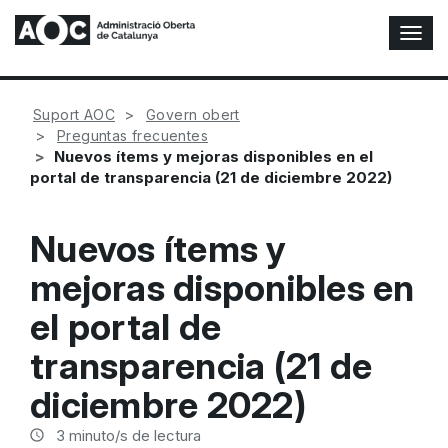
A
l
t
e
Suport AOC
Govern obert
r
Preguntas frecuentes
n
Nuevos ítems y mejoras disponibles en el
a
portal de transparencia (21 de diciembre 2022)
r
n
a
Nuevos ítems y
v
e
mejoras disponibles en
g
a
el portal de
c
i
transparencia (21 de
ó
diciembre 2022)
n
3
minuto/s de lectura