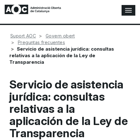
A
l
t
e
Suport AOC
Govern obert
r
Preguntas frecuentes
n
Servicio de asistencia jurídica: consultas
a
relativas a la aplicación de la Ley de
r
Transparencia
n
a
v
Servicio de asistencia
e
g
jurídica: consultas
a
c
relativas a la
i
ó
aplicación de la Ley de
n
Transparencia