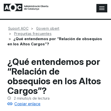
A
l
t
e
Suport AOC
Govern obert
r
Preguntas frecuentes
n
¿Qué entendemos por “Relación de obsequios
a
en los Altos Cargos”?
r
n
a
¿Qué entendemos por
v
e
“Relación de
g
a
obsequios en los Altos
c
i
Cargos”?
ó
n
2
minuto/s de lectura
Copiar enlace