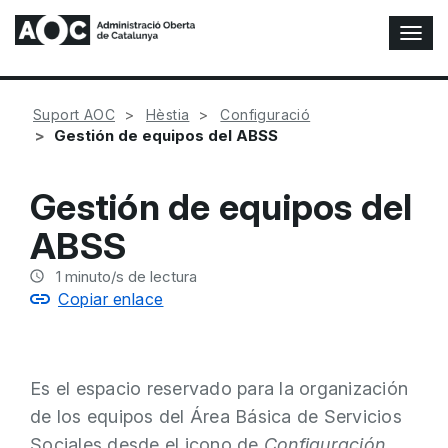
A
l
t
e
Suport AOC
Hèstia
Configuració
r
Gestión de equipos del ABSS
n
a
r
Gestión de equipos del
n
a
ABSS
v
e
1
minuto/s de lectura
g
Copiar enlace
a
c
i
ó
Es el espacio reservado para la organización
n
de los equipos del Área Básica de Servicios
Sociales desde el icono de
Configuración
.