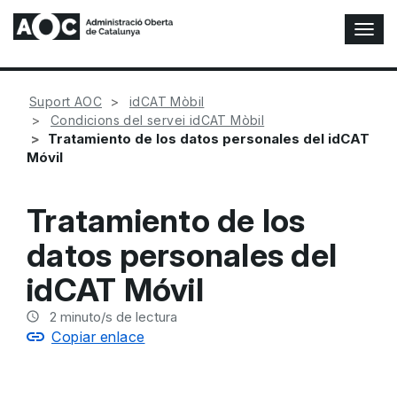
A
l
t
e
Suport AOC
idCAT Mòbil
r
Condicions del servei idCAT Mòbil
n
Tratamiento de los datos personales del idCAT
a
Móvil
r
n
a
Tratamiento de los
v
e
datos personales del
g
a
idCAT Móvil
c
i
2
minuto/s de lectura
ó
Copiar enlace
n