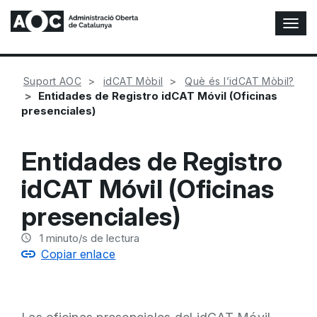
A
l
t
e
Suport AOC
idCAT Mòbil
Què és l’idCAT Mòbil?
r
Entidades de Registro idCAT Móvil (Oficinas
n
presenciales)
a
r
n
Entidades de Registro
a
v
idCAT Móvil (Oficinas
e
g
presenciales)
a
c
1
minuto/s de lectura
i
Copiar enlace
ó
n