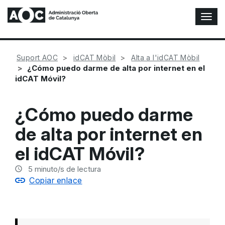
A
l
t
e
Suport AOC
idCAT Mòbil
Alta a l'idCAT Mòbil
r
¿Cómo puedo darme de alta por internet en el
n
idCAT Móvil?
a
r
n
¿Cómo puedo darme
a
v
de alta por internet en
e
g
el idCAT Móvil?
a
c
5
minuto/s de lectura
i
Copiar enlace
ó
n