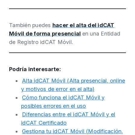
3.
Acceder
a:
https://idcatmobil.cat/
y
pulsar en el botón "
Obtener mi idCAT
También puedes
hacer el alta del idCAT
Móvil".
Antes de empezar asegurado que
Móvil de forma presencial
en una Entidad
tienes un certificado digital personal en
de Registro idCAT Móvil.
estado vigente e instalado en este
ordenador/navegador.
4
. Selecciona el
enlace de alta con
Podría interesarte:
3. Validación de la identidad
certificado
:
4. Aceptar condiciones del servicio
Alta idCAT Móvil (Alta presencial, online
Hay que tener a mano:
y motivos de error en el alta)
Disponer de
DNI o TIE
(tarjeta de
Cómo funciona el idCAT Móvil y
identificación de extranjeros).
posibles errores en el uso
Disponer de una tarjeta sanitaria:
Diferencias entre el idCAT Móvil y el
TSI
(tarjeta sanitaria
idCAT Certificado
individual) del CatSalut. Si
Gestiona tu idCAT Móvil (Modificación,