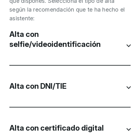
que dispones. Selecciona el tipo de alta
según la recomendación que te ha hecho el
asistente:
Alta con
selfie/videoidentificación
Alta con DNI/TIE
Alta con certificado digital
3. Hacer clic en “Inicia alta con selfie” y
comienza el proceso