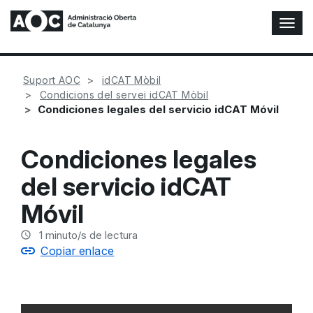
A
l
t
e
Suport AOC
idCAT Mòbil
r
Condicions del servei idCAT Mòbil
n
Condiciones legales del servicio idCAT Móvil
a
r
n
Condiciones legales
a
v
del servicio idCAT
e
g
Móvil
a
c
1
minuto/s de lectura
i
Copiar enlace
ó
n