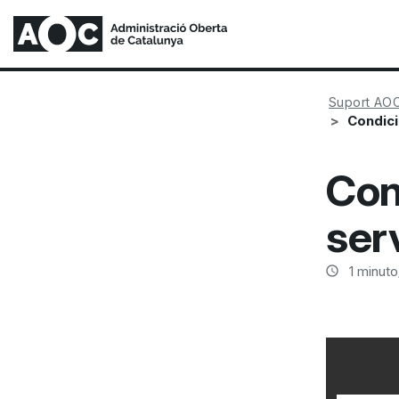
Suport AO
Condici
Con
ser
1
minuto/