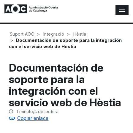
A
l
t
e
Suport AOC
Integració
Hèstia
r
Documentación de soporte para la integración
n
con el servicio web de Hèstia
a
r
n
Documentación de
a
v
soporte para la
e
g
integración con el
a
c
servicio web de Hèstia
i
ó
1
minuto/s de lectura
n
Copiar enlace