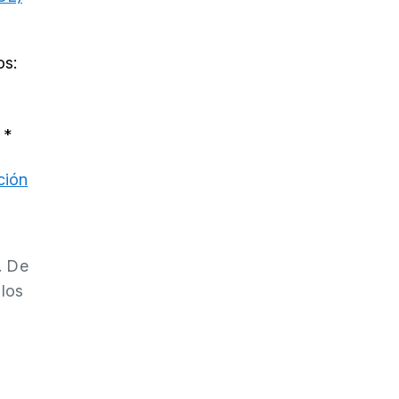
os:
*
ción
. De
 los