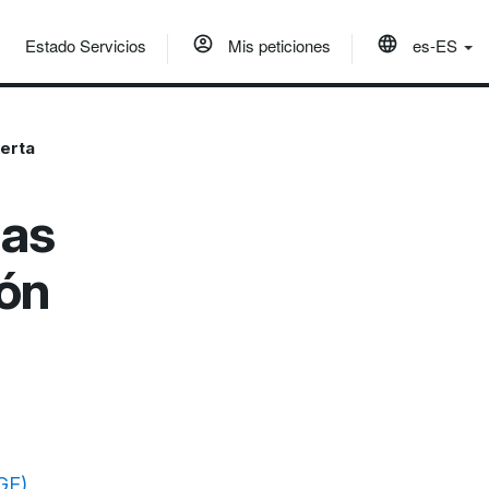
Estado Servicios
Mis peticiones
es-ES
erta
bas
ión
GE)