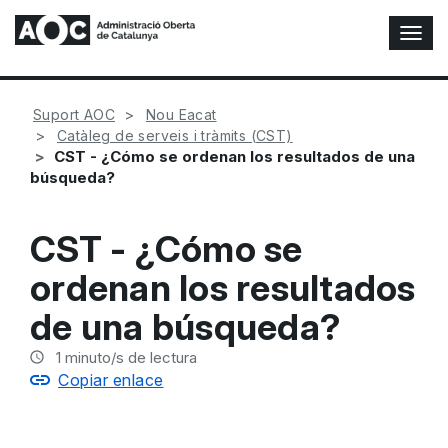
A
l
t
e
Suport AOC
Nou Eacat
r
Catàleg de serveis i tràmits (CST)
n
CST - ¿Cómo se ordenan los resultados de una
a
búsqueda?
r
n
a
CST - ¿Cómo se
v
e
ordenan los resultados
g
a
de una búsqueda?
c
i
1
minuto/s de lectura
ó
Copiar enlace
n