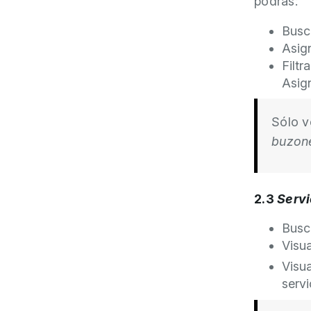
podrás:
Busc
Asig
Filtr
Asign
Sólo v
buzone
2.3
Servi
Busc
Visua
Visua
servi