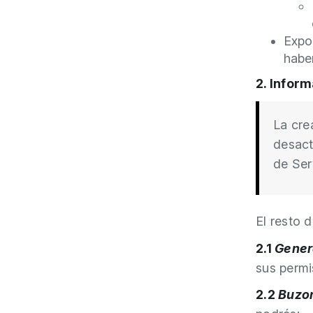
Expor
haber
2. Infor
La cre
desact
de Ser
El resto 
2.1
Gener
sus permi
2.2
Buzo