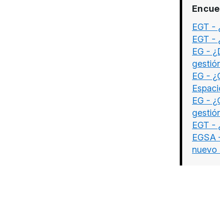
Encue
EGT - 
EGT - 
EG - ¿
gestió
EG - ¿
Espaci
EG - ¿
gestió
EGT - 
EGSA –
nuevo