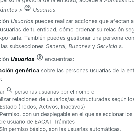
a persona gestora de la entidad, accede a
Administra
account_circle
ámites
>
Usuarios
ción
Usuarios
puedes realizar acciones que afectan a
usuarias de tu entidad, cómo ordenar su relación se
 exportarla. También puedes gestionar una persona co
 las subsecciones
General,
Buzones
y
Servicio
s.
account_circle
ción
Usuarios
encuentras:
mación genérica
sobre las personas usuarias de la en
:
search
ar
personas usuarias por el nombre
lizar relaciones de usuarios/as estructuradas según los 
Estado (Todos, Activos, Inactivos)
Permiso, con un desplegable en el que seleccionar los
de usuario de EACAT Trámites
Sin permiso básico, son las usuarias automáticas.