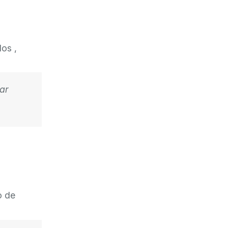
os ,
ar
o de