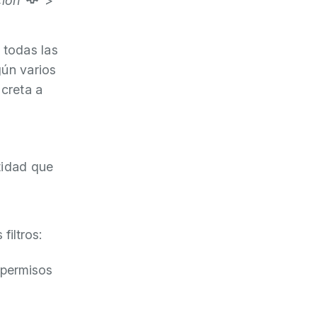
ción
>
 todas las
gún varios
ncreta a
tidad que
filtros:
 permisos