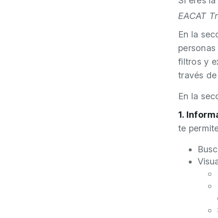
Si eres l
EACAT Tr
En la sec
personas 
filtros y
través de
En la sec
1. Infor
te permite
Busc
Visua