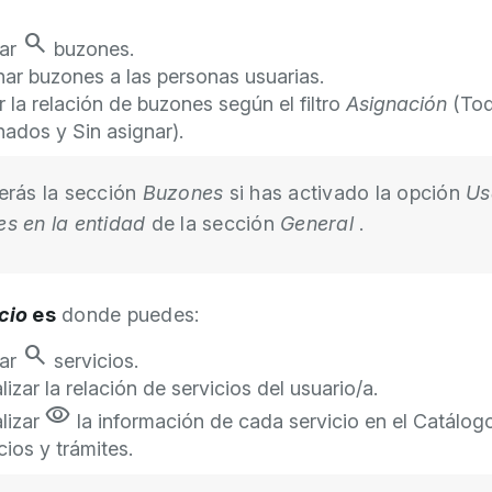
search
ar
buzones.
nar buzones a las personas usuarias.
ar la relación de buzones según el filtro
Asignación
(Tod
ados y Sin asignar).
erás la sección
Buzones
si has activado la opción
Us
s en la entidad
de la sección
General
.
cio
es
donde puedes:
search
ar
servicios.
lizar la relación de servicios del usuario/a.
visibility
lizar
la información de cada servicio en el Catálog
cios y trámites.