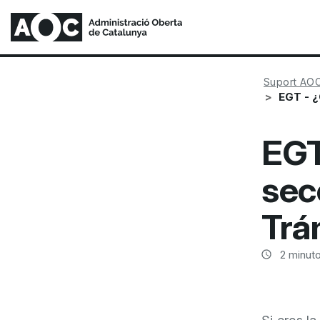
Suport AO
EGT - ¿
EGT
sec
Trá
2
minuto