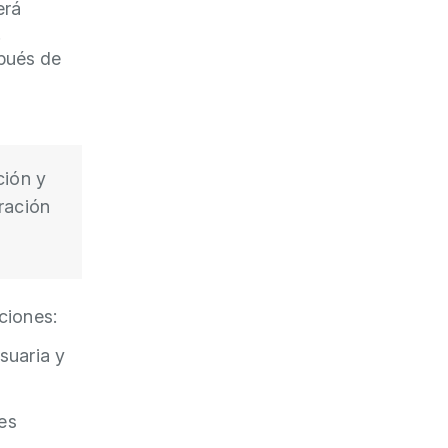
erá
.
spués de
ción y
ración
ciones:
suaria y
es