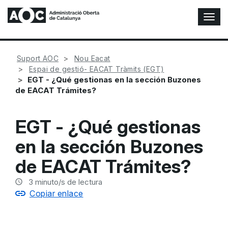
A
l
t
e
Suport AOC
Nou Eacat
r
Espai de gestió- EACAT Tràmits (EGT)
n
EGT - ¿Qué gestionas en la sección Buzones
a
de EACAT Trámites?
r
n
a
EGT - ¿Qué gestionas
v
e
en la sección Buzones
g
a
de EACAT Trámites?
c
i
3
minuto/s de lectura
ó
Copiar enlace
n