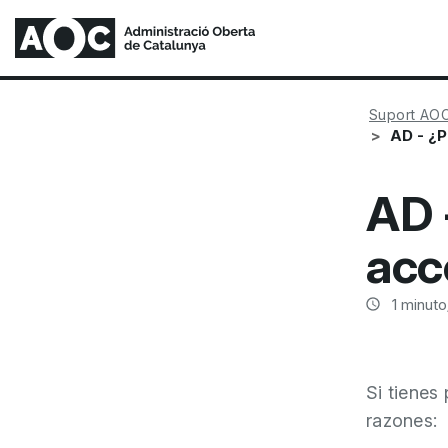
Suport AO
AD - ¿
AD 
acc
1
minuto/
Si tienes
razones: