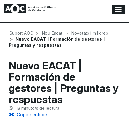
A
l
t
e
Suport AOC
Nou Eacat
Novetats i millores
r
Nuevo EACAT | Formación de gestores |
n
Preguntas y respuestas
a
r
n
Nuevo EACAT |
a
v
Formación de
e
g
gestores | Preguntas y
a
c
respuestas
i
ó
18
minuto/s de lectura
n
Copiar enlace