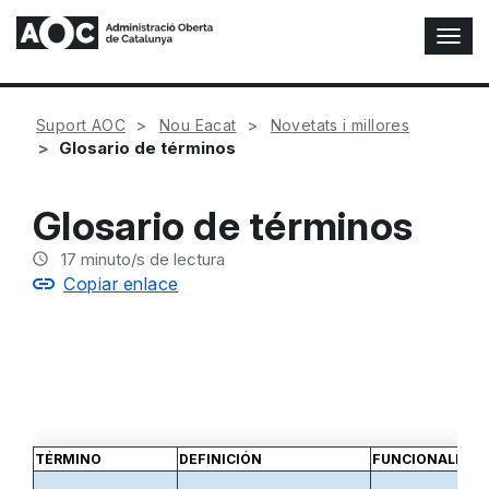
A
l
t
e
Suport AOC
Nou Eacat
Novetats i millores
r
Glosario de términos
n
a
r
Glosario de términos
n
a
17
minuto/s de lectura
v
Copiar enlace
e
g
a
c
i
ó
n
TÉRMINO
DEFINICIÓN
FUNCIONALIDAD