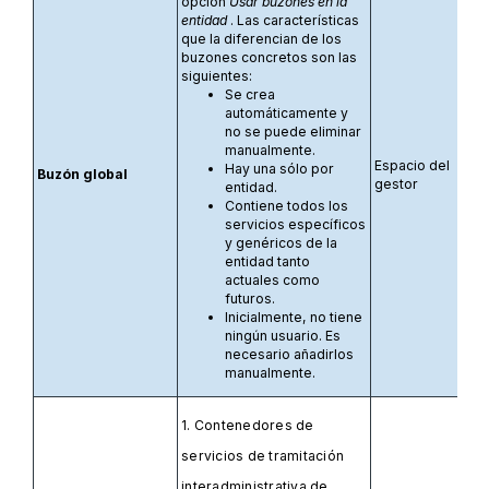
opción
Usar buzones en la
entidad
. Las características
que la diferencian de los
buzones concretos son las
siguientes:
Se crea
automáticamente y
no se puede eliminar
manualmente.
Espacio del
Hay una sólo por
Buzón global
gestor
entidad.
Contiene todos los
servicios específicos
y genéricos de la
entidad tanto
actuales como
futuros.
Inicialmente, no tiene
ningún usuario. Es
necesario añadirlos
manualmente.
1. Contenedores de
servicios de tramitación
interadministrativa de