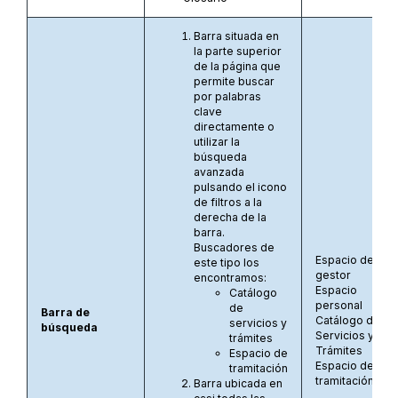
Barra situada en
la parte superior
de la página que
permite buscar
por palabras
clave
directamente o
utilizar la
búsqueda
avanzada
pulsando el icono
de filtros a la
derecha de la
barra.
Buscadores de
Espacio del
este tipo los
gestor
encontramos:
Espacio
Catálogo
personal
de
Barra de
Catálogo de
servicios y
búsqueda
Servicios y
trámites
Trámites
Espacio de
Espacio de
tramitación
tramitación
Barra ubicada en