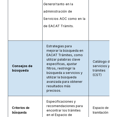
General
tanto en la
administración de
Servicios AOC como en la
de EACAT Tràmits.
Estrategias para
mejorar la búsqueda en
EACAT Trámites, como
utilizar palabras clave
Catálogo de
específicas, ajustar
Consejos de
servicios y
filtros, restringir la
búsqueda
trámites
búsqueda a servicios y
(CST)
utilizar la búsqueda
avanzada para obtener
resultados más
precisos.
Especificaciones y
recomendaciones para
Criterios de
Espacio de
encontrar los trámites
búsqueda
tramitación
en el Espacio de