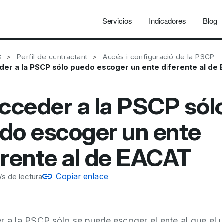
Servicios
Indicadores
Blog
C
Perfil de contractant
Accés i configuració de la PSCP
der a la PSCP sólo puedo escoger un ente diferente al de
acceder a la PSCP sól
do escoger un ente
erente al de EACAT
Copiar enlace
s de lectura
r a la PSCP sólo se puede escoger el ente al que el 