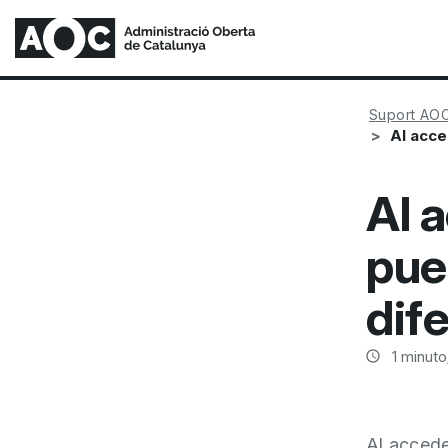
Suport AO
Al acce
Al 
pue
dif
1
minuto/
Al accede