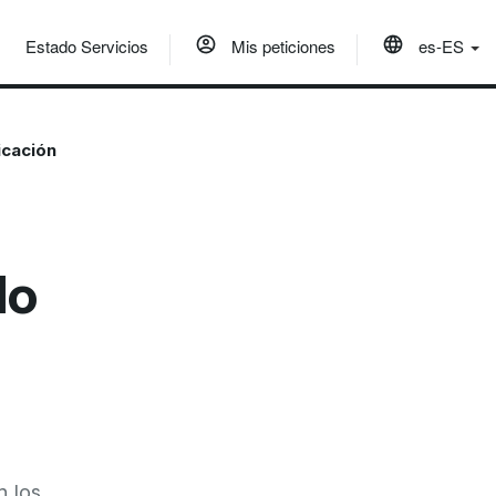
Estado Servicios
Mis peticiones
es-ES
icación
do
n los