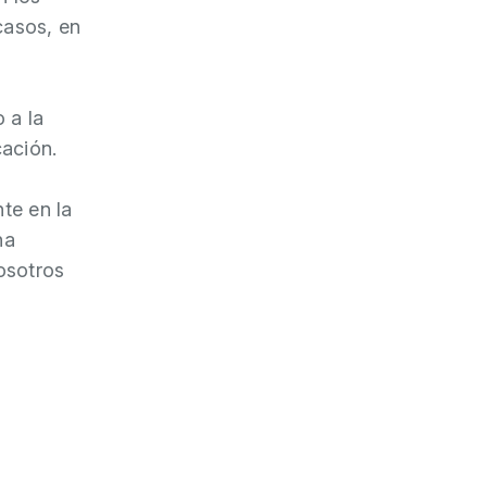
casos, en
 a la
cación.
te en la
ha
osotros