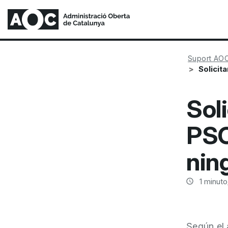
Suport AO
Solicit
Soli
PSC
nin
1
minuto/
Según el 