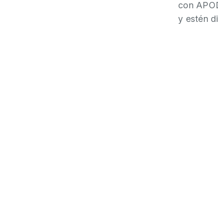
con APOD
y estén d