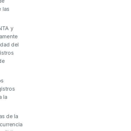
de
 las
ENTA y
iamente
idad del
istros
de
os
istros
a la
as de la
ncurrencia