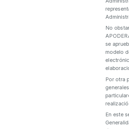
Administr
represent
Administr
No obstan
APODERA (
se aprueb
modelo de
electróni
elaboraci
Por otra 
generales
particula
realizaci
En este s
Generalid