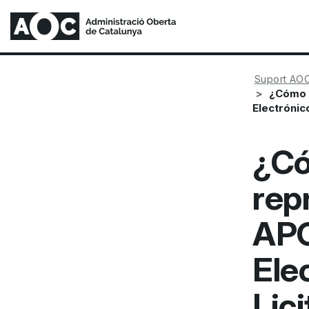
Suport AO
¿Cómo s
Electrónic
¿Có
rep
APO
Ele
Lic