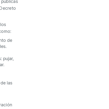
 públicas
(Decreto
 los
 como:
nto de
les.
: pujar,
ar.
de las
ración