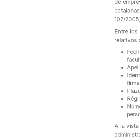
de empres
catalanas
107/2005,
Entre los
relativos
Fech
facu
Apel
Ident
firma
Plazo
Régi
Núme
pers
A la vist
administr