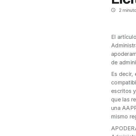
2
minuto
El artícu
Administr
apoderami
de admini
Es decir,
compatibi
escritos 
que las r
una AAPP 
mismo reg
APODERA e