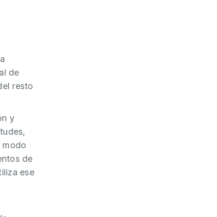
da
al de
del resto
ón y
itudes,
de modo
entos de
liza ese