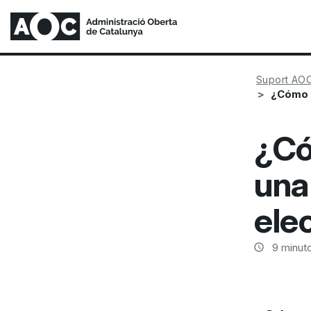
Suport AO
¿Cómo p
¿Có
una
ele
9
minuto