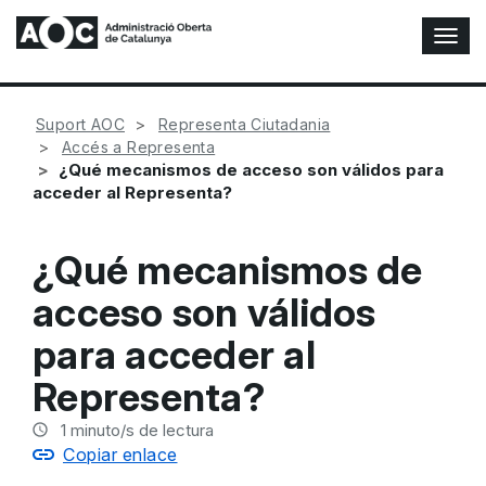
A
l
t
e
Suport AOC
Representa Ciutadania
r
Accés a Representa
n
¿Qué mecanismos de acceso son válidos para
a
acceder al Representa?
r
n
a
¿Qué mecanismos de
v
e
acceso son válidos
g
a
para acceder al
c
i
Representa?
ó
n
1
minuto/s de lectura
Copiar enlace