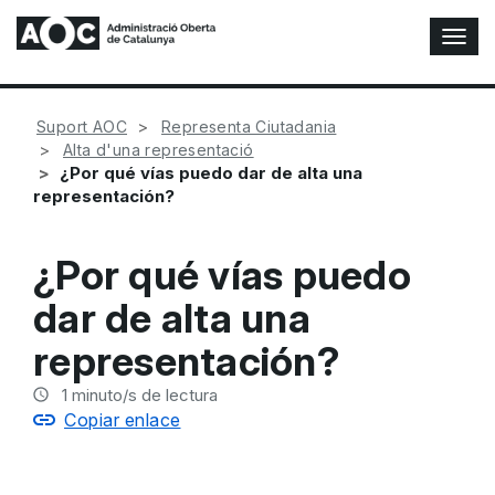
A
l
t
e
Suport AOC
Representa Ciutadania
r
Alta d'una representació
n
¿Por qué vías puedo dar de alta una
a
representación?
r
n
a
¿Por qué vías puedo
v
e
dar de alta una
g
a
representación?
c
i
1
minuto/s de lectura
ó
Copiar enlace
n