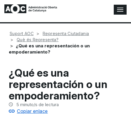
A
l
t
e
Suport AOC
Representa Ciutadania
r
Què és Representa?
n
¿Qué es una representación o un
a
empoderamiento?
r
n
a
¿Qué es una
v
e
representación o un
g
a
empoderamiento?
c
i
5
minuto/s de lectura
ó
Copiar enlace
n