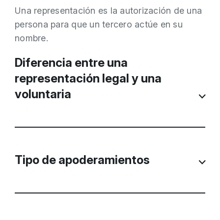
Una representación es la autorización de una
persona para que un tercero actúe en su
nombre.
Diferencia entre una
representación legal y una
voluntaria
Si es de tipo legal significa que la
representación es necesaria u obligatoria
Tipo de apoderamientos
porque así lo establece una norma con
rango de ley; por ejemplo, las personas
jurídicas no pueden actuar por sí mismas
Hay definidos tres tipos de
sino que necesitan a una persona que se
apoderamientos:
encargue.