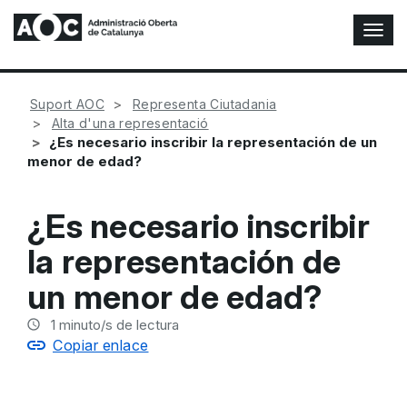
A
l
t
e
Suport AOC
Representa Ciutadania
r
Alta d'una representació
n
¿Es necesario inscribir la representación de un
a
menor de edad?
r
n
a
¿Es necesario inscribir
v
e
la representación de
g
a
un menor de edad?
c
i
1
minuto/s de lectura
ó
Copiar enlace
n