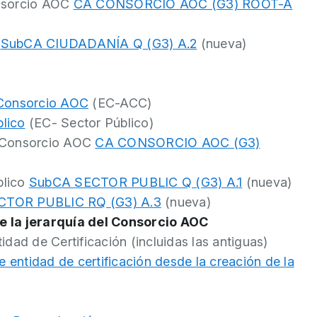
Consorcio AOC
CA CONSORCIO AOC (G3) ROOT-A
a
SubCA CIUDADANÍA Q (G3) A.2
(nueva)
l Consorcio AOC
(EC-ACC)
blico
(EC- Sector Público)
el Consorcio AOC
CA CONSORCIO AOC (G3)
blico
SubCA SECTOR PUBLIC Q (G3) A.1
(nueva)
CTOR PUBLIC RQ (G3) A.3
(nueva)
e la jerarquía del Consorcio AOC
dad de Certificación (incluidas las antiguas)
e entidad de certificación desde la creación de la