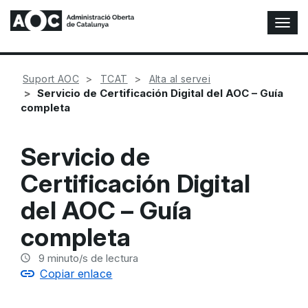
A
l
t
e
Suport AOC
TCAT
Alta al servei
r
Servicio de Certificación Digital del AOC – Guía
n
completa
a
r
n
Servicio de
a
v
Certificación Digital
e
g
del AOC – Guía
a
c
completa
i
ó
9
minuto/s de lectura
n
Copiar enlace