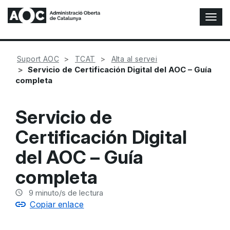
A
l
t
e
Suport AOC
TCAT
Alta al servei
r
Servicio de Certificación Digital del AOC – Guía
n
completa
a
r
n
Servicio de
a
v
Certificación Digital
e
g
del AOC – Guía
a
c
completa
i
ó
9
minuto/s de lectura
n
Copiar enlace