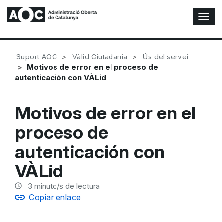
A
l
t
e
Suport AOC
Vàlid Ciutadania
Ús del servei
r
Motivos de error en el proceso de
n
autenticación con VÀLid
a
r
n
Motivos de error en el
a
v
proceso de
e
g
autenticación con
a
c
VÀLid
i
ó
3
minuto/s de lectura
n
Copiar enlace