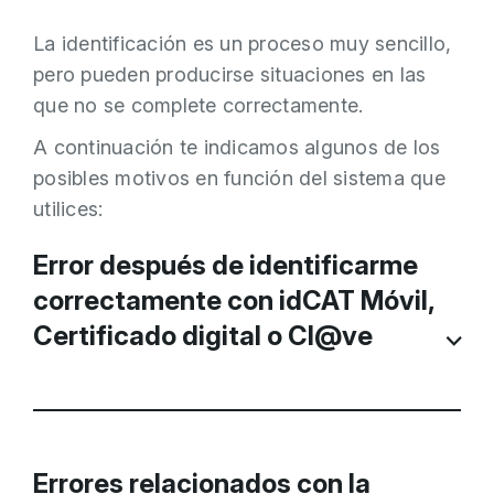
La identificación es un proceso muy sencillo,
pero pueden producirse situaciones en las
que no se complete correctamente.
A continuación te indicamos algunos de los
posibles motivos en función del sistema que
utilices:
Error después de identificarme
correctamente con idCAT Móvil,
Certificado digital o Cl@ve
Si has podido identificarte correctamente
con uno de los sistemas de identificación y
Errores relacionados con la
obtienes un error en el trámite o gestión