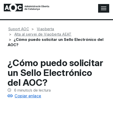
A
l
t
e
Suport AOC
Viaoberta
r
Alta al servei de Viaoberta AEAT
n
¿Cómo puedo solicitar un Sello Electrónico del
a
AOC?
r
n
a
¿Cómo puedo solicitar
v
e
un Sello Electrónico
g
a
del AOC?
c
i
6
minuto/s de lectura
ó
Copiar enlace
n