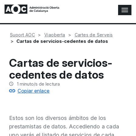
A
l
t
e
Suport AOC
Viaoberta
Cartes de Serveis
r
Cartas de servicios-cedentes de datos
n
a
r
Cartas de servicios-
n
a
cedentes de datos
v
e
1
minuto/s de lectura
g
Copiar enlace
a
c
i
ó
Estos son los diversos ámbitos de los
n
prestamistas de datos. Accediendo a cada
uno verás el listado de servicios de cada