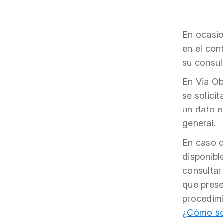
En ocasio
en el con
su
consul
En Via Ob
se solici
un dato e
general.
En caso d
disponibl
consultar
que prese
procedim
¿Cómo sol