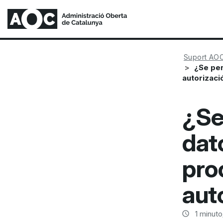
Suport AO
¿Se per
autorizaci
¿Se
dat
pro
aut
1
minuto/