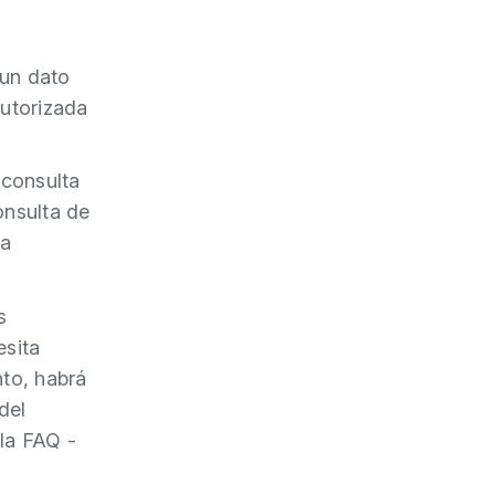
 un dato
utorizada
 consulta
onsulta de
ra
s
esita
nto, habrá
del
 la FAQ -