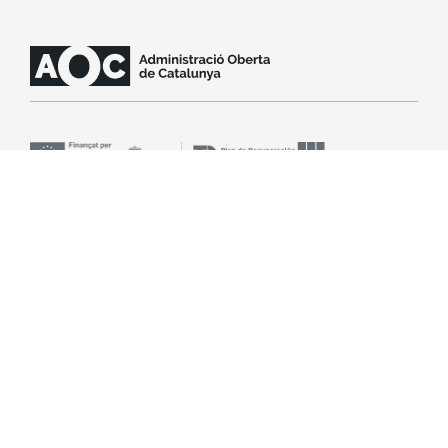
SLA
Legal notice
Accessibility
Cookie policy
© Open Administration Consortium of Catalonia (AOC
Consortium). All rights reserved.