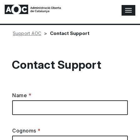
T
o
g
g
Contact Support
Support AOC
l
e
N
a
Contact Support
v
i
g
a
t
Name
i
o
n
Cognoms