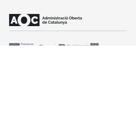
SLA
Aviso legal
Accesibilidad
Política de cookies
© Consorcio Administración Abierta de Cataluña
(Consorcio AOC). Todos los derechos reservados.