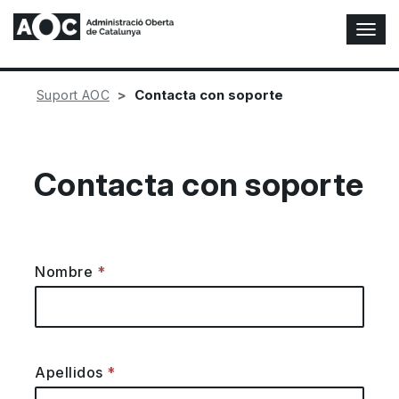
A
l
t
e
Contacta con soporte
Suport AOC
r
n
a
r
Contacta con soporte
n
a
v
e
g
Nombre
a
c
i
ó
n
Apellidos