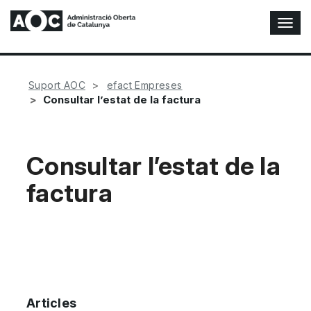
A
l
t
e
r
Suport AOC
efact Empreses
n
Consultar l’estat de la factura
a
r
n
a
Consultar l’estat de la
v
factura
e
g
a
c
i
ó
n
Articles