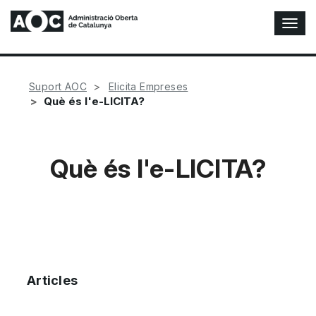
A
l
t
e
r
Suport AOC
Elicita Empreses
n
Què és l'e-LICITA?
a
r
n
a
Què és l'e-LICITA?
v
e
g
a
c
i
ó
n
Articles