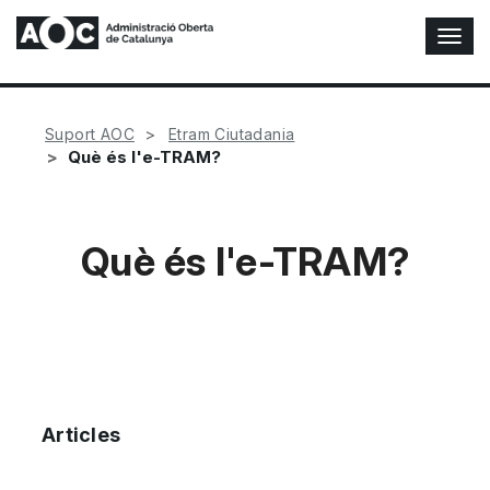
A
l
t
e
r
Suport AOC
Etram Ciutadania
n
Què és l'e-TRAM?
a
r
n
a
Què és l'e-TRAM?
v
e
g
a
c
i
ó
n
Articles