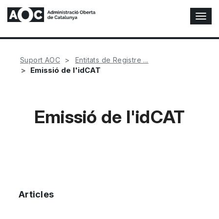
A
l
t
e
r
Suport AOC
Entitats de Registre ...
n
Emissió de l'idCAT
a
r
n
a
Emissió de l'idCAT
v
e
g
a
c
i
ó
n
Articles