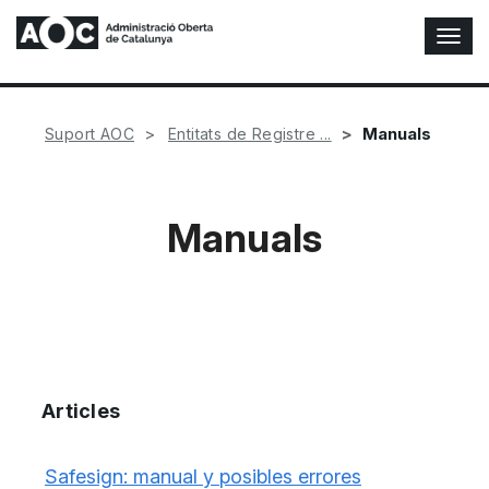
A
l
t
e
r
Manuals
Suport AOC
Entitats de Registre ...
n
a
r
n
Manuals
a
v
e
g
a
c
i
ó
Articles
n
Safesign: manual y posibles errores