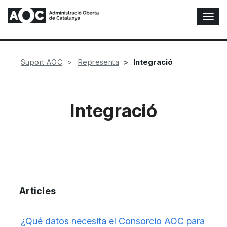
A
l
t
e
r
Integració
Suport AOC
Representa
n
a
r
n
Integració
a
v
e
g
a
c
i
ó
Articles
n
¿Qué datos necesita el Consorcio AOC para