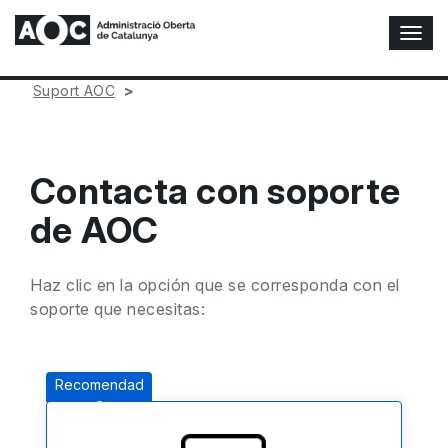
A
l
t
Suport AOC
e
r
n
a
Contacta con soporte
r
n
de AOC
a
v
e
Haz clic en la opción que se corresponda con el
g
soporte que necesitas:
a
c
i
ó
Recomendad
n
o