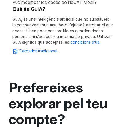
Puc modificar les dades de l’idCAT Mòbil?
Què és GuIA?
GuIA, és una intel·ligència artificial que no substitueix
l'acompanyament humà, però t'ajudarà a trobar el que
necessitis en pocs passos. No es guarden dades
personals ni s’accedeix a informació privada. Utilitzar
GuIA signfica que acceptes les
condicions d’ús.
find_in_page
Cercador tradicional.
Prefereixes
explorar pel teu
compte?