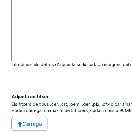
Introdueixi els detalls d'aquesta sol·licitud. Un integrant de
Adjunta un fitxer
Els fitxers de tipus .cer, .crt, .pem, .der, .p12, .pfx o.csr s’ha
Podeu carregar un màxim de 5 fitxers, cada un fins a 90MB
Carrega