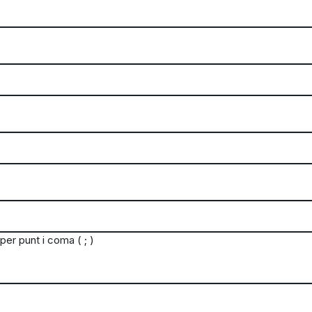
er punt i coma ( ; )