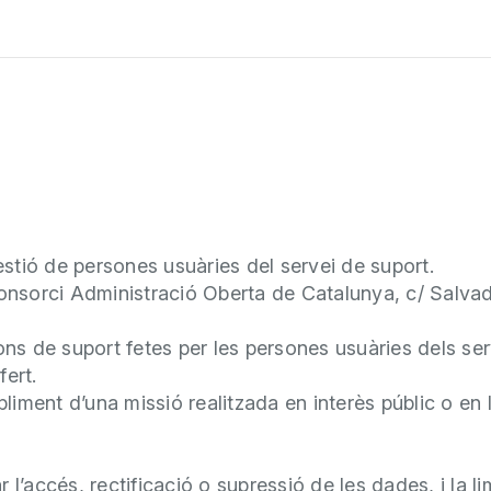
estió de persones usuàries del servei de suport.
onsorci Administració Oberta de Catalunya, c/ Salvad
ions de suport fetes per les persones usuàries dels ser
fert.
iment d’una missió realitzada en interès públic o en l
r l’accés, rectificació o supressió de les dades, i la l