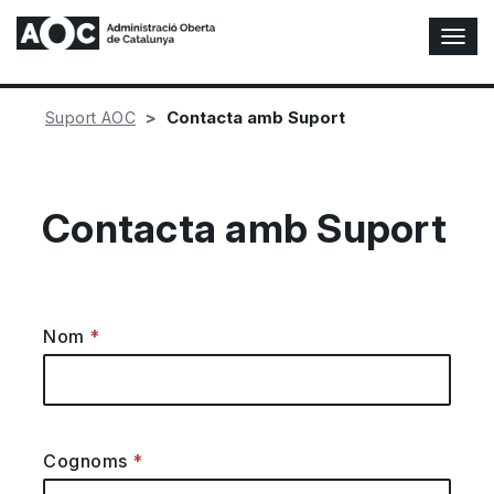
A
l
t
e
Contacta amb Suport
Suport AOC
r
n
a
r
Contacta amb Suport
n
a
v
e
g
Nom
a
c
i
ó
n
Cognoms