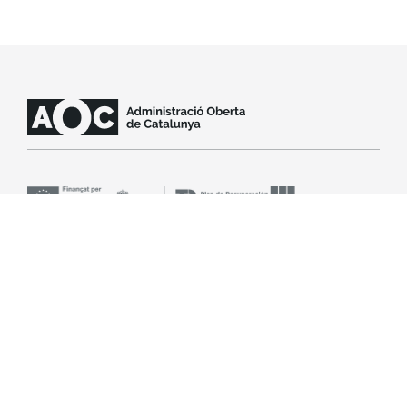
SLA
Avís legal
Accessibilitat
Política de cookies
© Consorci Administració Oberta de Catalunya(Consorci