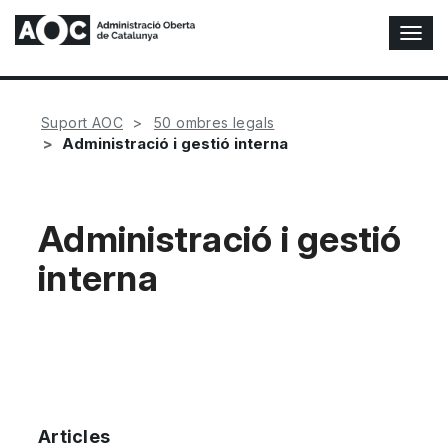
A
l
t
e
r
Suport AOC
50 ombres legals
n
Administració i gestió interna
a
r
n
a
Administració i gestió
v
interna
e
g
a
c
i
ó
n
Articles