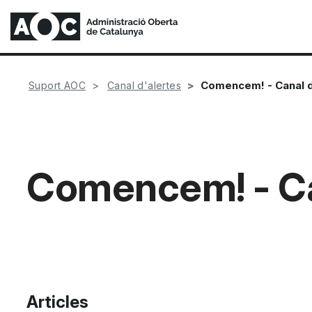
Comencem! - Canal d
Suport AOC
Canal d'alertes
Comencem! - Ca
Articles