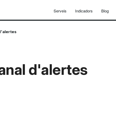
Serveis
Indicadors
Blog
'alertes
nal d'alertes